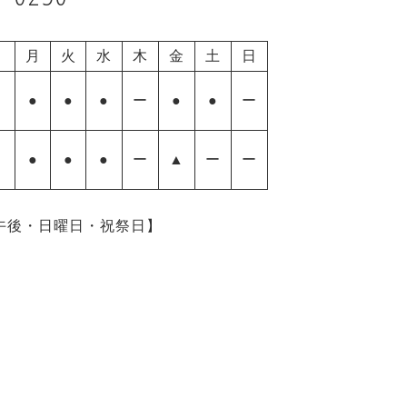
月
火
水
木
金
土
日
●
●
●
ー
●
●
ー
●
●
●
ー
▲
ー
ー
日午後・日曜日・祝祭日】