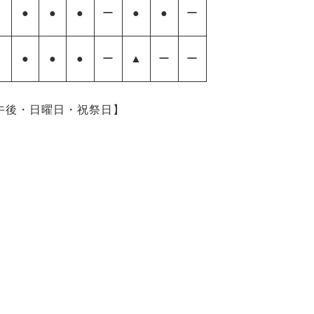
●
●
●
ー
●
●
ー
●
●
●
ー
▲
ー
ー
日午後・日曜日・祝祭日】