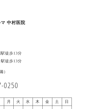
マ 中村医院
駅徒歩13分
駅徒歩13分
備）
7-0250
月
火
水
木
金
土
日