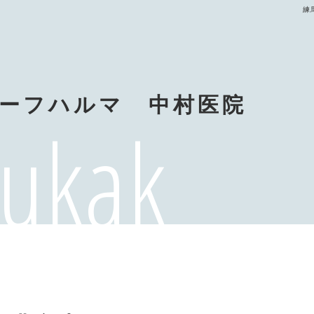
練
ーフハルマ 中村医院
ukak