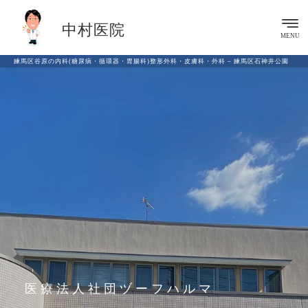
中村医院
MENU
練馬区谷原の内科(糖尿病・循環器・胃腸科)整形外科・皮膚科・外科 – 練馬区石神井公園
医療法人社団ヅーフハルマ