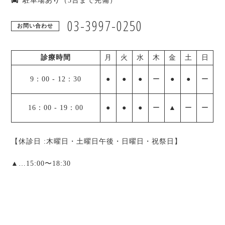
駐車場あり（3台まで完備）
03-3997-0250
お問い合わせ
診療時間
月
火
水
木
金
土
日
9：00
-
12：30
●
●
●
ー
●
●
ー
16：00
-
19：00
●
●
●
ー
▲
ー
ー
【休診日 :木曜日・土曜日午後・日曜日・祝祭日】
▲
…15:00〜18:30