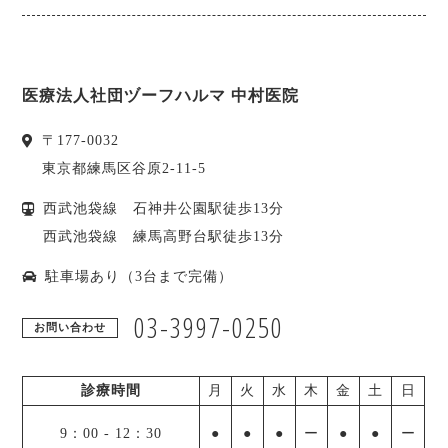
医療法人社団ヅーフハルマ 中村医院
〒
177-0032
東京都
練馬区
谷原2-11-5
西武池袋線 石神井公園駅徒歩13分
西武池袋線 練馬高野台駅徒歩13分
駐車場あり（3台まで完備）
03-3997-0250
お問い合わせ
診療時間
月
火
水
木
金
土
日
9：00
-
12：30
●
●
●
ー
●
●
ー