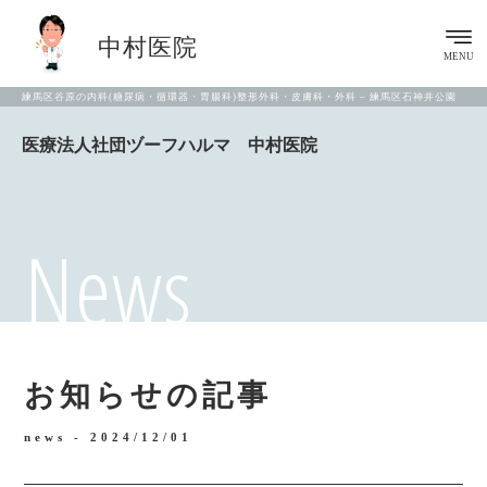
中村医院
MENU
練馬区谷原の内科(糖尿病・循環器・胃腸科)整形外科・皮膚科・外科 – 練馬区石神井公園
医療法人社団ヅーフハルマ 中村医院
News
お知らせの記事
news -
2024/12/01