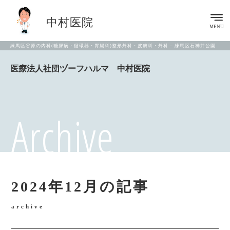
中村医院
MENU
練馬区谷原の内科(糖尿病・循環器・胃腸科)整形外科・皮膚科・外科 – 練馬区石神井公園
医療法人社団ヅーフハルマ 中村医院
Archive
2024年12月の記事
archive