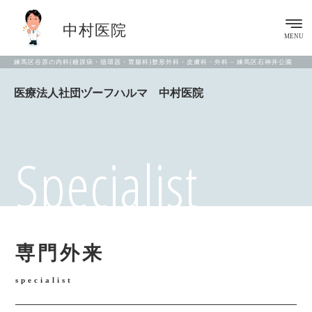
中村医院
MENU
練馬区谷原の内科(糖尿病・循環器・胃腸科)整形外科・皮膚科・外科 – 練馬区石神井公園
医療法人社団ヅーフハルマ 中村医院
Specialist
専門外来
specialist